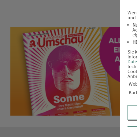
Wenn
und 
N
Ad
ei
H
Sie 
Info
Date
tech
Cook
Anbi
Web
Kar