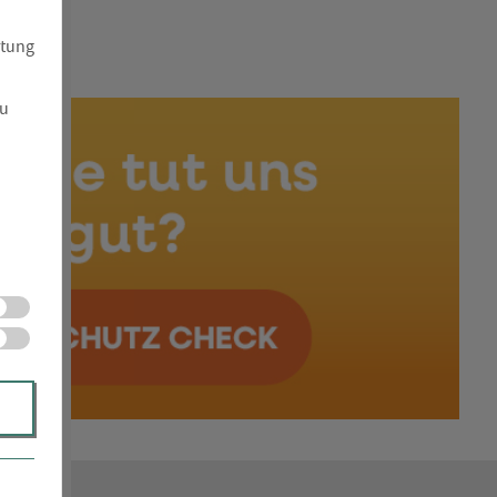
atung
zu
d